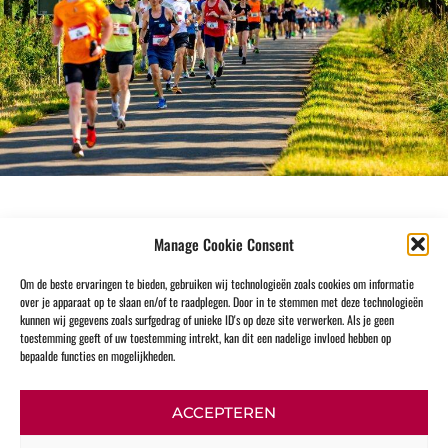
Manage Cookie Consent
Om de beste ervaringen te bieden, gebruiken wij technologieën zoals cookies om informatie
over je apparaat op te slaan en/of te raadplegen. Door in te stemmen met deze technologieën
kunnen wij gegevens zoals surfgedrag of unieke ID's op deze site verwerken. Als je geen
toestemming geeft of uw toestemming intrekt, kan dit een nadelige invloed hebben op
bepaalde functies en mogelijkheden.
Bekijk alle partners & sponsoren
ACCEPTEREN